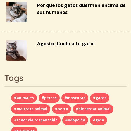
Por qué los gatos duermen encima de
sus humanos
Agosto ¡Cuida a tu gato!
Tags
#animales
#perros
#mascotas
#gatos
#maltrato animal
#perro
#bienestar animal
#tenencia responsable
#adopción
#gato