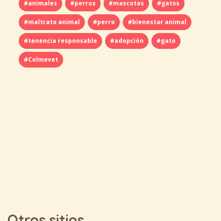
#animales
#perros
#mascotas
#gatos
#maltrato animal
#perro
#bienestar animal
#tenencia responsable
#adopción
#gato
#Colmevet
Otros sitios