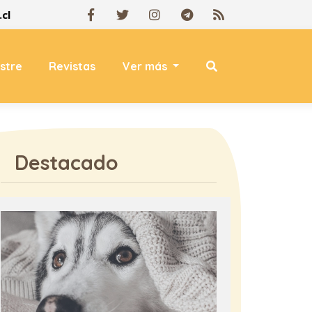
cl
estre
Revistas
Ver más
Destacado