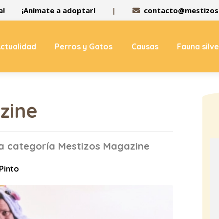
a!
¡Anímate a adoptar!
|
contacto@mestizos.
ctualidad
Perros y Gatos
Causas
Fauna silv
zine
la categoría Mestizos Magazine
 Pinto