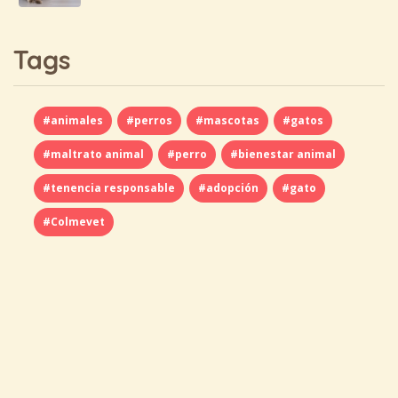
Tags
#animales
#perros
#mascotas
#gatos
#maltrato animal
#perro
#bienestar animal
#tenencia responsable
#adopción
#gato
#Colmevet