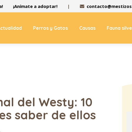
a!
¡Anímate a adoptar!
|
contacto@mestizos.
ctualidad
Perros y Gatos
Causas
Fauna silv
nal del Westy: 10
s saber de ellos