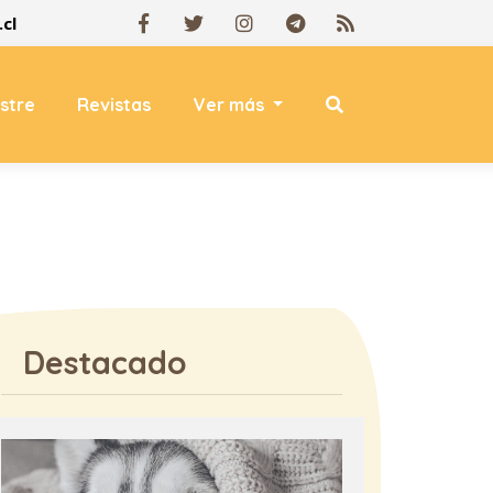
cl
estre
Revistas
Ver más
Destacado