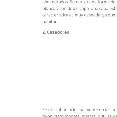
almendrados. Su nariz tiene forma de 
blanco y con doble capa; una capa ext
característica es muy deseada, ya que
habitan.
2. Cazadores
Se utilizaban principalmente en las tie
tejón, gato montés, martas, nutrias y 