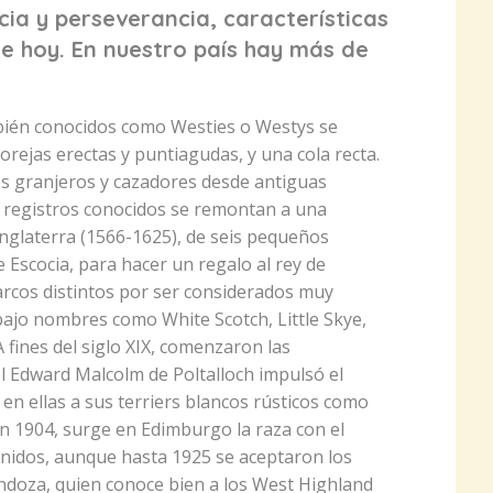
cia y perseverancia, características
e hoy. En nuestro país hay más de
bién conocidos como Westies o Westys se
 orejas erectas y puntiagudas, y una cola recta.
nos granjeros y cazadores desde antiguas
s registros conocidos se remontan a una
 Inglaterra (1566-1625), de seis pequeños
e Escocia, para hacer un regalo al rey de
arcos distintos por ser considerados muy
o bajo nombres como White Scotch, Little Skye,
 fines del siglo XIX, comenzaron las
l Edward Malcolm de Poltalloch impulsó el
 en ellas a sus terriers blancos rústicos como
n 1904, surge en Edimburgo la raza con el
nidos, aunque hasta 1925 se aceptaron los
ndoza, quien conoce bien a los West Highland