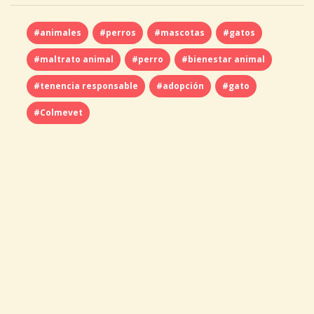
#animales
#perros
#mascotas
#gatos
#maltrato animal
#perro
#bienestar animal
#tenencia responsable
#adopción
#gato
#Colmevet