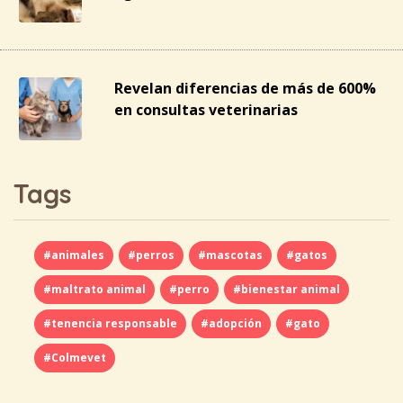
Revelan diferencias de más de 600%
en consultas veterinarias
Tags
#animales
#perros
#mascotas
#gatos
#maltrato animal
#perro
#bienestar animal
#tenencia responsable
#adopción
#gato
#Colmevet