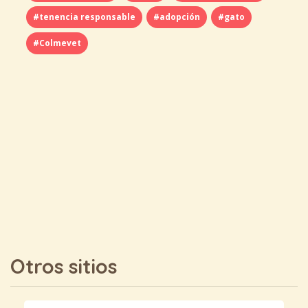
#tenencia responsable
#adopción
#gato
#Colmevet
Otros sitios