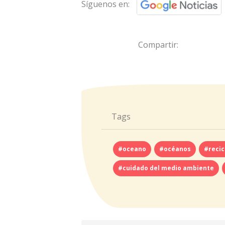
Síguenos en:
Compartir:
Tags
#oceano
#océanos
#recic
#cuidado del medio ambiente