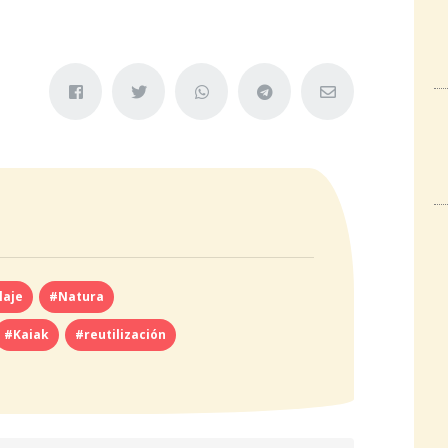
laje
#Natura
#Kaiak
#reutilización