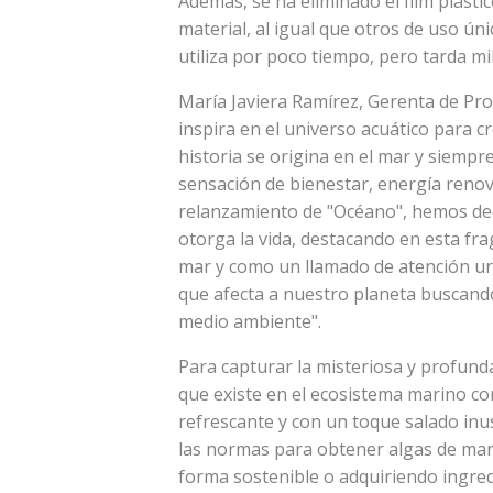
Además, se ha eliminado el film plásti
material, al igual que otros de uso úni
utiliza por poco tiempo, pero tarda 
María Javiera Ramírez, Gerenta de Pro
inspira en el universo acuático para c
historia se origina en el mar y siempr
sensación de bienestar, energía renova
relanzamiento de "Océano", hemos dec
otorga la vida, destacando en esta fr
mar y como un llamado de atención u
que afecta a nuestro planeta buscando
medio ambiente".
Para capturar la misteriosa y profunda
que existe en el ecosistema marino co
refrescante y con un toque salado inu
las normas para obtener algas de ma
forma sostenible o adquiriendo ingred