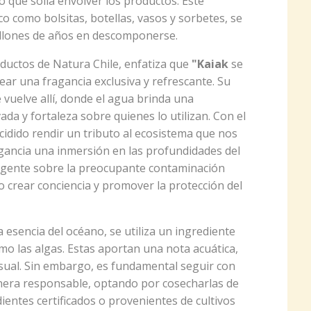
co que solía envolver los productos. Este
co como bolsitas, botellas, vasos y sorbetes, se
millones de años en descomponerse.
ductos de Natura Chile, enfatiza que
"Kaiak
se
rear una fragancia exclusiva y refrescante. Su
e vuelve allí, donde el agua brinda una
da y fortaleza sobre quienes lo utilizan. Con el
idido rendir un tributo al ecosistema que nos
agancia una inmersión en las profundidades del
rgente sobre la preocupante contaminación
 crear conciencia y promover la protección del
 esencia del océano, se utiliza un ingrediente
mo las algas. Estas aportan una nota acuática,
sual. Sin embargo, es fundamental seguir con
nera responsable, optando por cosecharlas de
ientes certificados o provenientes de cultivos