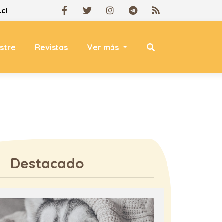
cl
estre
Revistas
Ver más
Destacado