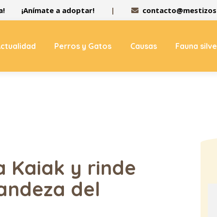
a!
¡Anímate a adoptar!
|
contacto@mestizos.
ctualidad
Perros y Gatos
Causas
Fauna silv
 Kaiak y rinde
randeza del