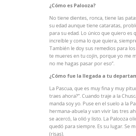
¿Cómo es Palooza?
No tiene dientes, ronca, tiene las patas
su edad aunque tiene cataratas, probl
para su edad. Lo único que quiero es q
increíble y coma lo que quiera, siemp
También le doy sus remedios para los 
te mueres en tu cojín, porque yo me m
no me hagas pasar por eso”.
¿Cómo fue la llegada a tu departa
La Pascua, que es muy fina y muy pitu
traes ahora?”. Cuando traje a la Chusc
manda soy yo. Puse en el suelo a la Pal
hermana-abuela y van vivir las tres ah
se acercó, la olió y listo. La Palooza ol
quedó para siempre. Es su lugar. Se m
(risas).