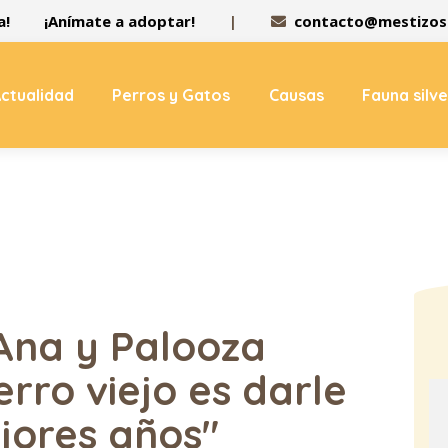
a!
¡Anímate a adoptar!
|
contacto@mestizos.
ctualidad
Perros y Gatos
Causas
Fauna silv
Ana y Palooza
erro viejo es darle
jores años"