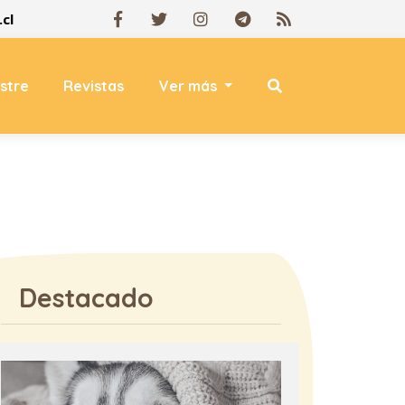
cl
estre
Revistas
Ver más
Destacado