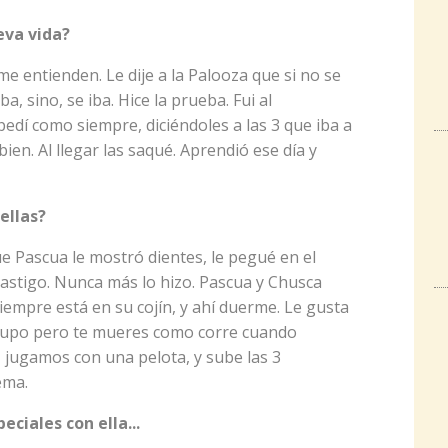
eva vida?
me entienden. Le dije a la Palooza que si no se
a, sino, se iba. Hice la prueba. Fui al
dí como siempre, diciéndoles a las 3 que iba a
bien. Al llegar las saqué. Aprendió ese día y
ellas?
e Pascua le mostró dientes, le pegué en el
castigo. Nunca más lo hizo. Pascua y Chusca
empre está en su cojín, y ahí duerme. Le gusta
l grupo pero te mueres como corre cuando
, jugamos con una pelota, y sube las 3
ema.
ciales con ella...