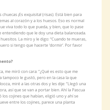
 chuecas ¡Es exquisita! (risas). Está bien para
emas al corazón y a los huesos. Eso es normal
ue viva todo lo que pueda, y bien, que lo pase
re entendiendo que le doy una dieta balanceada.
huesitos. La miro y le digo: “Cuando te mueras,
uero si tengo que hacerte ‘dormir’. Por favor
mento?
ca, me miró con cara: “¿Qué es esto que me
a tampoco le gustó, pero en la casa la que
ooza, miré a las otras dos y les dije: “Llegó una
ora, así que se van a portar bien. Ahí la Pascua
ió los cojines que habían, eligió uno y ahí se
ueve entre los cojines, parece una planta