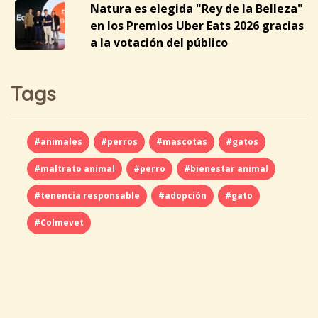
Natura es elegida "Rey de la Belleza"
en los Premios Uber Eats 2026 gracias
a la votación del público
Tags
#animales
#perros
#mascotas
#gatos
#maltrato animal
#perro
#bienestar animal
#tenencia responsable
#adopción
#gato
#Colmevet