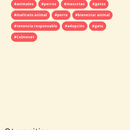
#animales
#perros
#mascotas
#gatos
#maltrato animal
#perro
#bienestar animal
#tenencia responsable
#adopción
#gato
#Colmevet