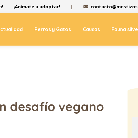
a!
¡Anímate a adoptar!
|
contacto@mestizos.
ctualidad
Perros y Gatos
Causas
Fauna silv
en desafío vegano