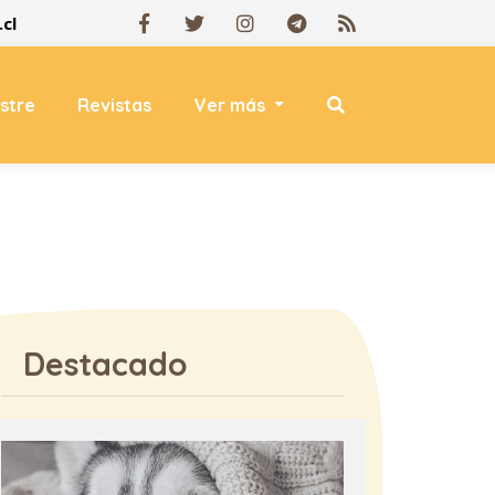
cl
estre
Revistas
Ver más
Destacado