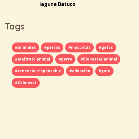
laguna Batuco
Tags
#animales
#perros
#mascotas
#gatos
#maltrato animal
#perro
#bienestar animal
#tenencia responsable
#adopción
#gato
#Colmevet