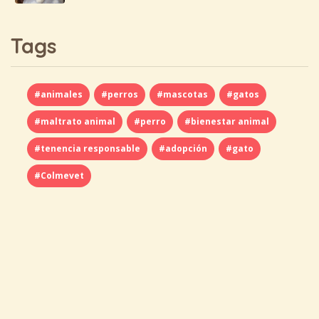
Tags
#animales
#perros
#mascotas
#gatos
#maltrato animal
#perro
#bienestar animal
#tenencia responsable
#adopción
#gato
#Colmevet