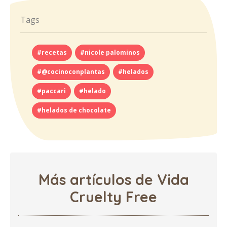
Tags
#recetas
#nicole palominos
#@cocinoconplantas
#helados
#paccari
#helado
#helados de chocolate
Más artículos de Vida
Cruelty Free