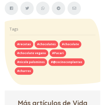
Tags
#recetas
#chocolates
#chocolate
#chocolate vegano
#Pacari
#nicole palominos
#@cocinoconplantas
#churros
Más artículos de Vida