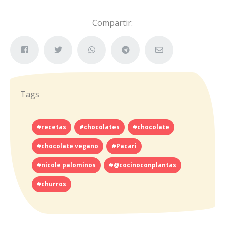
Compartir:
Tags
#recetas
#chocolates
#chocolate
#chocolate vegano
#Pacari
#nicole palominos
#@cocinoconplantas
#churros