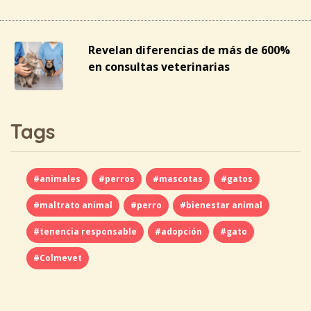
Revelan diferencias de más de 600%
en consultas veterinarias
Tags
#animales
#perros
#mascotas
#gatos
#maltrato animal
#perro
#bienestar animal
#tenencia responsable
#adopción
#gato
#Colmevet