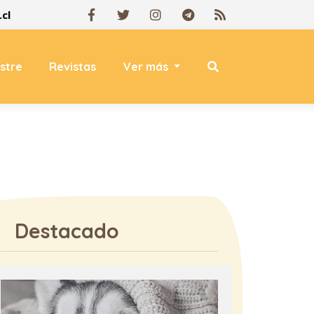
cl
estre
Revistas
Ver más
Destacado