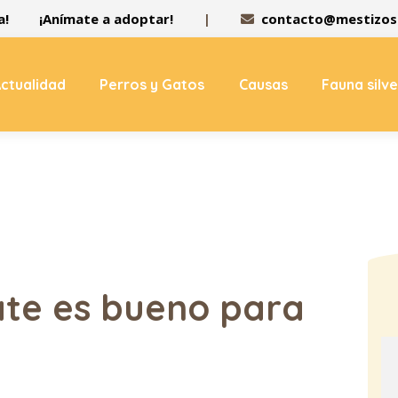
a!
¡Anímate a adoptar!
|
contacto@mestizos.
ctualidad
Perros y Gatos
Causas
Fauna silv
te es bueno para