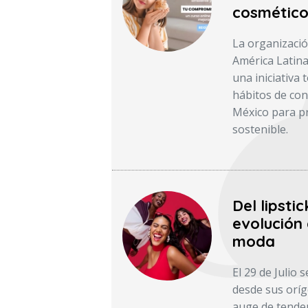
cosmético
La organizació
América Latin
una iniciativa
hábitos de con
México para pr
sostenible.
Del lipsti
evolución
moda
El 29 de Julio 
desde sus oríg
auge de tenden