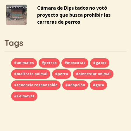
Cámara de Diputados no votó
proyecto que busca prohibir las
carreras de perros
Tags
#animales
#perros
#mascotas
#gatos
#maltrato animal
#perro
#bienestar animal
#tenencia responsable
#adopción
#gato
#Colmevet