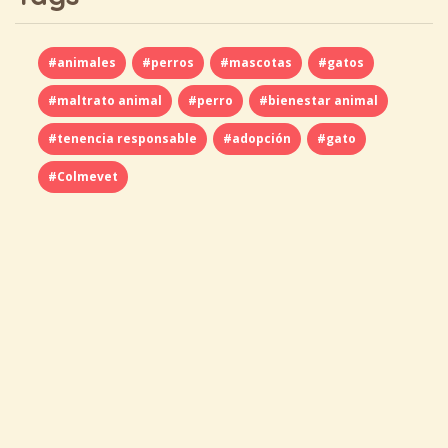
#animales
#perros
#mascotas
#gatos
#maltrato animal
#perro
#bienestar animal
#tenencia responsable
#adopción
#gato
#Colmevet