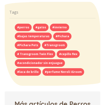
Tags
#perros
#gatos
#invierno
#bajas temperaturas
#Pichara
#Pichara Pets
#Transgroom
# Transgroom Twin Flex
#cepillo flex
#acondicionador sin enjuague
#laca de brillo
#perfume Neroli iGroom
Más artículos de Perros