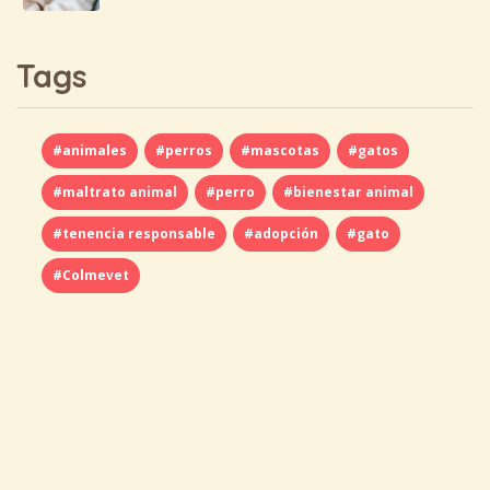
Tags
#animales
#perros
#mascotas
#gatos
#maltrato animal
#perro
#bienestar animal
#tenencia responsable
#adopción
#gato
#Colmevet