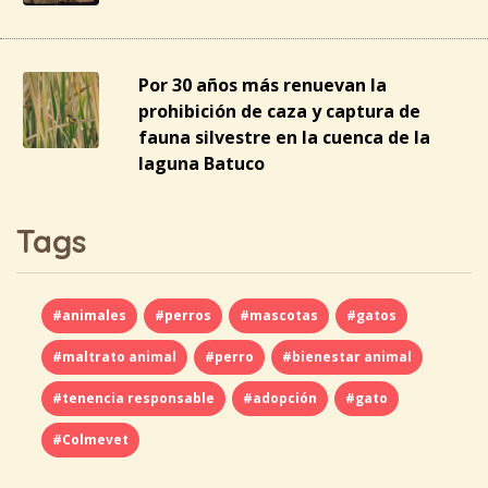
Por 30 años más renuevan la
prohibición de caza y captura de
fauna silvestre en la cuenca de la
laguna Batuco
Tags
#animales
#perros
#mascotas
#gatos
#maltrato animal
#perro
#bienestar animal
#tenencia responsable
#adopción
#gato
#Colmevet