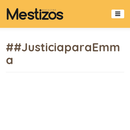
##JusticiaparaEmm
a