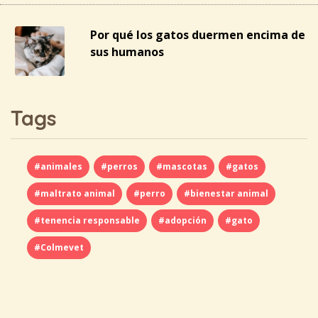
Por qué los gatos duermen encima de
sus humanos
Tags
#animales
#perros
#mascotas
#gatos
#maltrato animal
#perro
#bienestar animal
#tenencia responsable
#adopción
#gato
#Colmevet