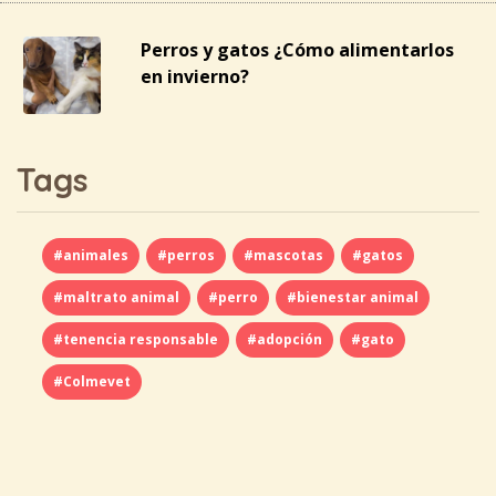
Perros y gatos ¿Cómo alimentarlos
en invierno?
Tags
#animales
#perros
#mascotas
#gatos
#maltrato animal
#perro
#bienestar animal
#tenencia responsable
#adopción
#gato
#Colmevet