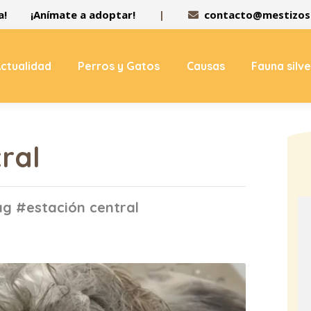
a!
¡Anímate a adoptar!
|
contacto@mestizos.
ctualidad
Perros y Gatos
Causas
Fauna silv
ral
ag #estación central