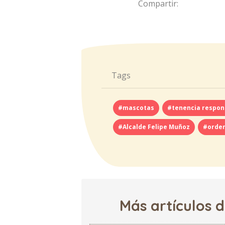
Compartir:
Tags
#mascotas
#tenencia respon
#Alcalde Felipe Muñoz
#orden
Más artículos 