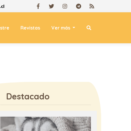
cl
estre
Revistas
Ver más
Destacado