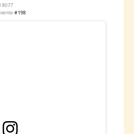
3 8077
niente
#198