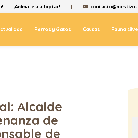
a!
¡Anímate a adoptar!
|
contacto@mestizos.
ctualidad
Perros y Gatos
Causas
Fauna silv
al: Alcalde
enanza de
onsable de