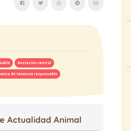
sable
#estación central
anza de tenencia responsable
de Actualidad Animal