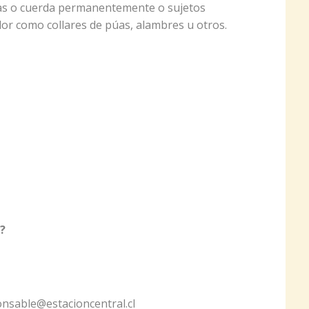
as o cuerda permanentemente o sujetos
r como collares de púas, alambres u otros.
?
nsable@estacioncentral.cl