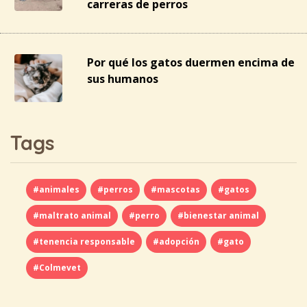
carreras de perros
Por qué los gatos duermen encima de
sus humanos
Tags
#animales
#perros
#mascotas
#gatos
#maltrato animal
#perro
#bienestar animal
#tenencia responsable
#adopción
#gato
#Colmevet