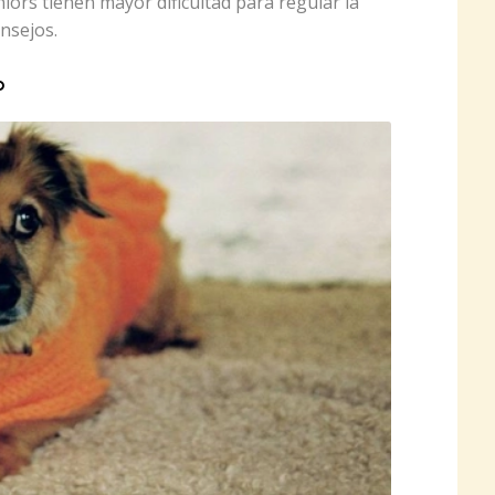
iors tienen mayor dificultad para regular la
nsejos.
o