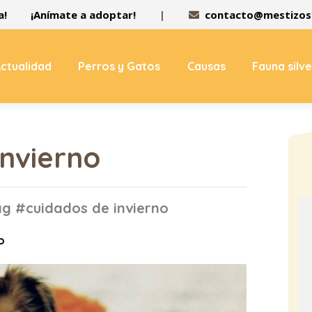
a!
¡Anímate a adoptar!
|
contacto@mestizos.
ctualidad
Perros y Gatos
Causas
Fauna silv
invierno
ag #cuidados de invierno
o