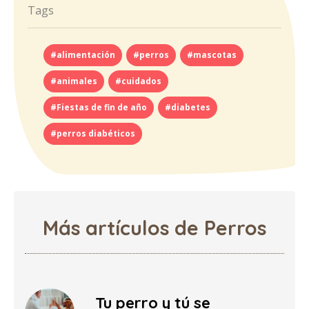
Tags
#alimentación
#perros
#mascotas
#animales
#cuidados
#Fiestas de fin de año
#diabetes
#perros diabéticos
Más artículos de Perros
Tu perro y tú se