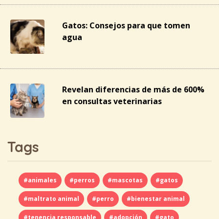
Gatos: Consejos para que tomen
agua
Revelan diferencias de más de 600%
en consultas veterinarias
Tags
#animales
#perros
#mascotas
#gatos
#maltrato animal
#perro
#bienestar animal
#tenencia responsable
#adopción
#gato