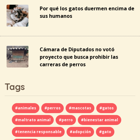
Por qué los gatos duermen encima de
sus humanos
Cámara de Diputados no votó
proyecto que busca prohibir las
carreras de perros
Tags
#animales
#perros
#mascotas
#gatos
#maltrato animal
#perro
#bienestar animal
#tenencia responsable
#adopción
#gato