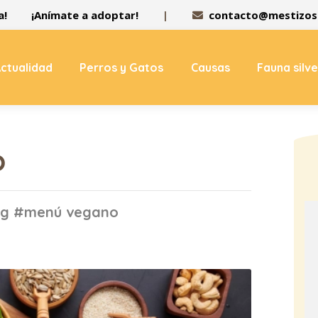
a!
¡Anímate a adoptar!
|
contacto@mestizos.
ctualidad
Perros y Gatos
Causas
Fauna silv
o
tag #menú vegano