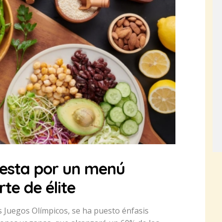
uesta por un menú
te de élite
os Juegos Olímpicos, se ha puesto énfasis