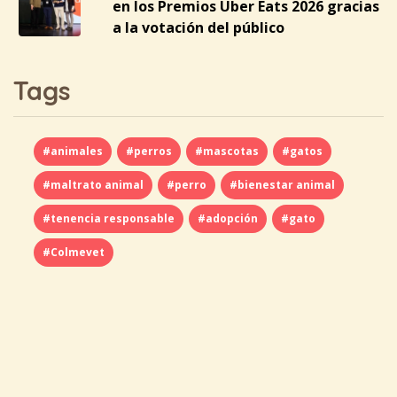
en los Premios Uber Eats 2026 gracias
a la votación del público
Tags
#animales
#perros
#mascotas
#gatos
#maltrato animal
#perro
#bienestar animal
#tenencia responsable
#adopción
#gato
#Colmevet