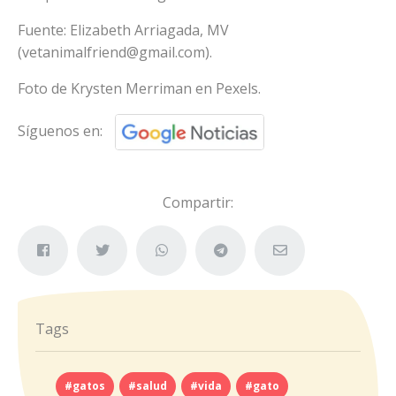
Fuente: Elizabeth Arriagada, MV
(
vetanimalfriend@gmail.com
).
Foto de Krysten Merriman en Pexels.
Síguenos en:
Compartir:
Tags
#gatos
#salud
#vida
#gato