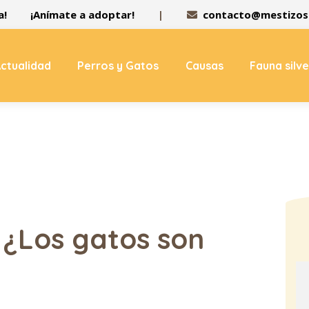
a!
¡Anímate a adoptar!
|
contacto@mestizos.
ctualidad
Perros y Gatos
Causas
Fauna silv
 ¿Los gatos son