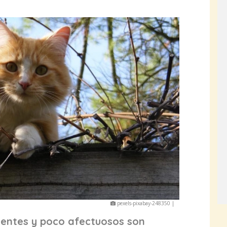
pexels-pixabay-248350 |
ientes y poco afectuosos son