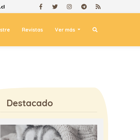
cl
estre
Revistas
Ver más
Destacado