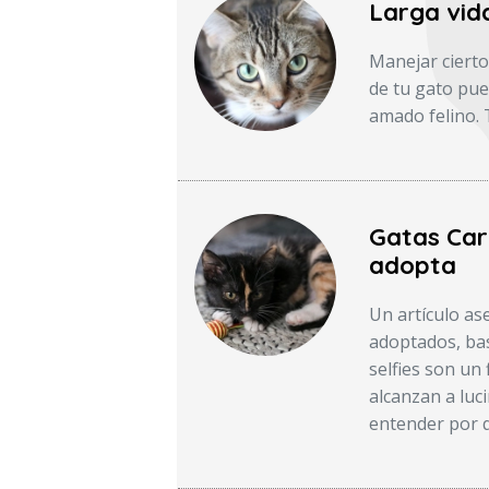
Larga vid
Manejar ciert
de tu gato pue
amado felino. 
Gatas Care
adopta
Un artículo a
adoptados, bas
selfies son un 
alcanzan a luc
entender por 