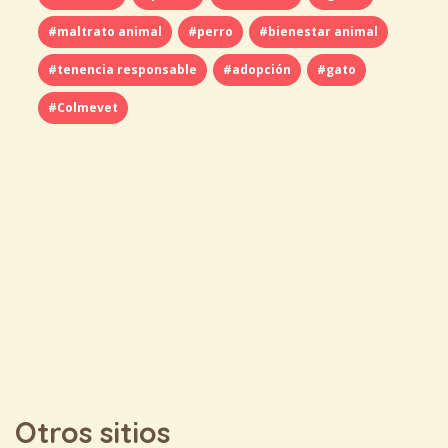
#maltrato animal
#perro
#bienestar animal
#tenencia responsable
#adopción
#gato
#Colmevet
Otros sitios