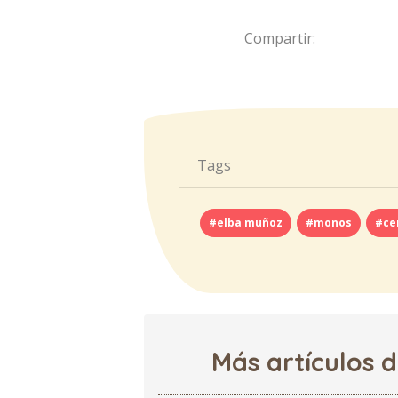
Compartir:
Tags
#elba muñoz
#monos
#ce
Más artículos 