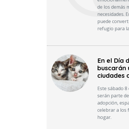
de los demás m
necesidades. E
puede converti
refugio para l
En el Día 
buscarán u
ciudades d
Este sábado 8 d
serán parte de
adopción, espa
celebrar a los 
hogar.