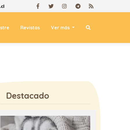
cl
estre
Revistas
Ver más
Destacado