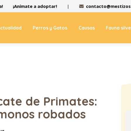
a!
¡Anímate a adoptar!
|
contacto@mestizos.
ctualidad
Perros y Gatos
Causas
Fauna silv
cate de Primates:
 monos robados