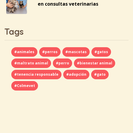
en consultas veterinarias
Tags
#animales
#perros
#mascotas
#gatos
#maltrato animal
#perro
#bienestar animal
#tenencia responsable
#adopción
#gato
#Colmevet