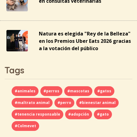
en consultas veterinarias
Natura es elegida "Rey de la Belleza"
en los Premios Uber Eats 2026 gracias
a la votación del público
Tags
#animales
#perros
#mascotas
#gatos
#maltrato animal
#perro
#bienestar animal
#tenencia responsable
#adopción
#gato
#Colmevet