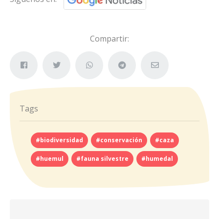
Compartir:
Tags
#biodiversidad
#conservación
#caza
#huemul
#fauna silvestre
#humedal