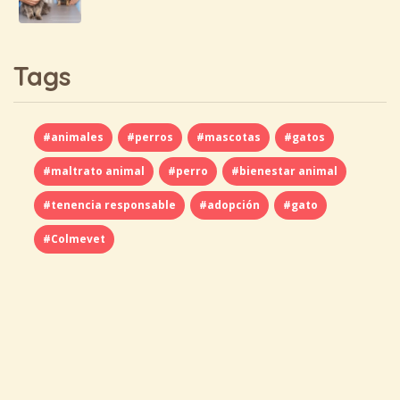
Tags
#animales
#perros
#mascotas
#gatos
#maltrato animal
#perro
#bienestar animal
#tenencia responsable
#adopción
#gato
#Colmevet