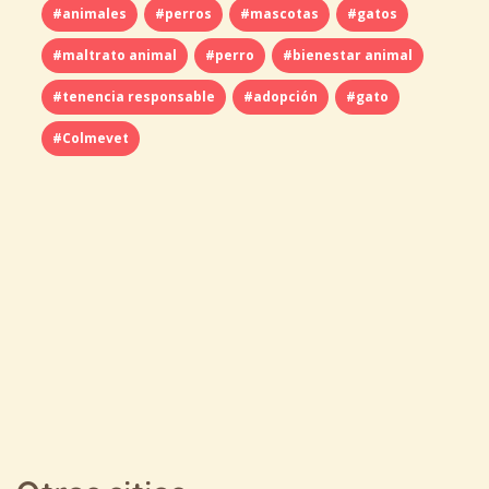
#animales
#perros
#mascotas
#gatos
#maltrato animal
#perro
#bienestar animal
#tenencia responsable
#adopción
#gato
#Colmevet