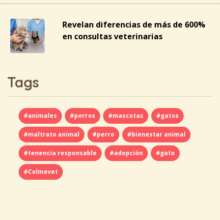
Revelan diferencias de más de 600%
en consultas veterinarias
Tags
#animales
#perros
#mascotas
#gatos
#maltrato animal
#perro
#bienestar animal
#tenencia responsable
#adopción
#gato
#Colmevet