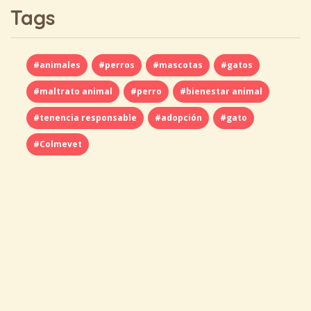
Tags
#animales
#perros
#mascotas
#gatos
#maltrato animal
#perro
#bienestar animal
#tenencia responsable
#adopción
#gato
#Colmevet