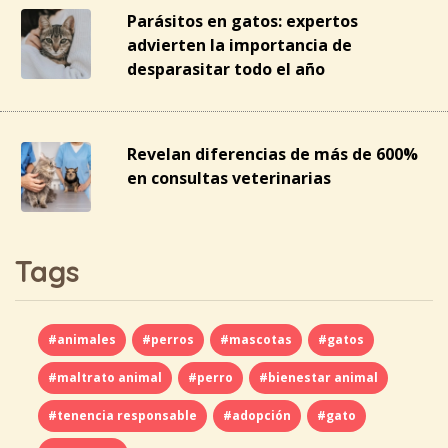
Parásitos en gatos: expertos
advierten la importancia de
desparasitar todo el año
Revelan diferencias de más de 600%
en consultas veterinarias
Tags
#animales
#perros
#mascotas
#gatos
#maltrato animal
#perro
#bienestar animal
#tenencia responsable
#adopción
#gato