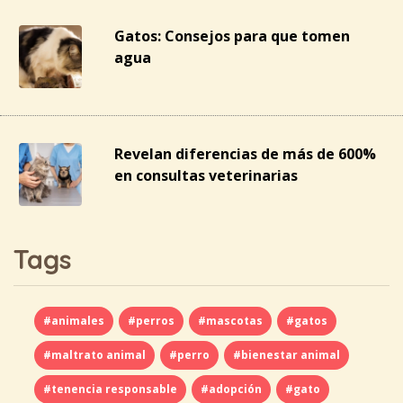
Gatos: Consejos para que tomen
agua
Revelan diferencias de más de 600%
en consultas veterinarias
Tags
#animales
#perros
#mascotas
#gatos
#maltrato animal
#perro
#bienestar animal
#tenencia responsable
#adopción
#gato