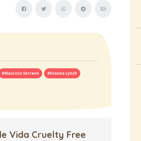
#Mauricio Serrano
#Evanna Lynch
de Vida Cruelty Free