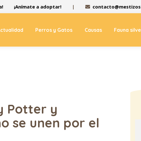
a!
¡Anímate a adoptar!
|
contacto@mestizos.
ctualidad
Perros y Gatos
Causas
Fauna silv
y Potter y
no se unen por el