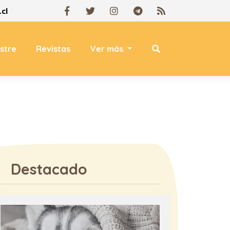
cl
estre
Revistas
Ver más
Destacado