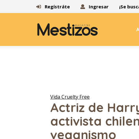
Regístráte
Ingresar
¡Se busc
A
Vida Cruelty Free
Actriz de Harr
activista chile
veganismo