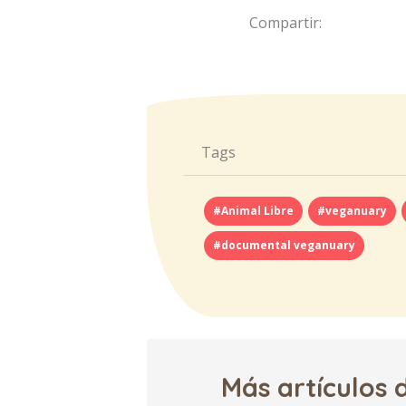
Compartir:
Tags
#Animal Libre
#veganuary
#documental veganuary
Más artículos 