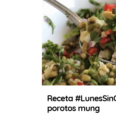
Receta #LunesSinC
porotos mung