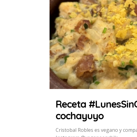
Receta #LunesSin
cochayuyo
Cristobal Robles es vegano y comp