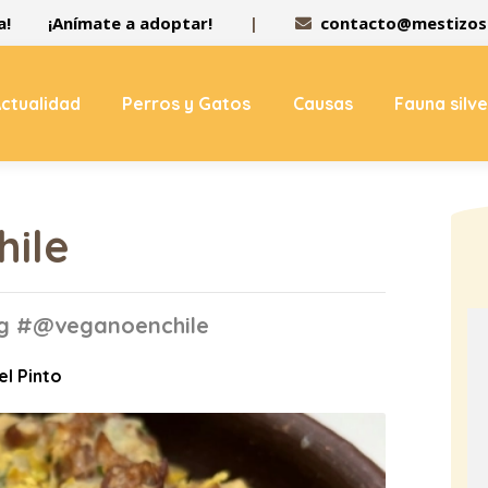
a!
¡Anímate a adoptar!
|
contacto@mestizos.
ctualidad
Perros y Gatos
Causas
Fauna silv
ile
tag #@veganoenchile
el Pinto