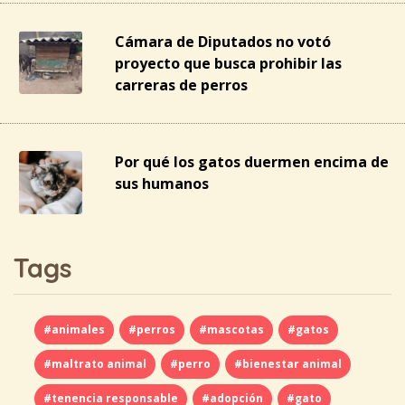
Cámara de Diputados no votó
proyecto que busca prohibir las
carreras de perros
Por qué los gatos duermen encima de
sus humanos
Tags
#animales
#perros
#mascotas
#gatos
#maltrato animal
#perro
#bienestar animal
#tenencia responsable
#adopción
#gato