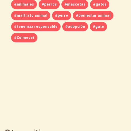
#animales
#perros
#mascotas
#gatos
#maltrato animal
#perro
#bienestar animal
#tenencia responsable
#adopción
#gato
#Colmevet