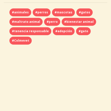
#animales
#perros
#mascotas
#gatos
#maltrato animal
#perro
#bienestar animal
#tenencia responsable
#adopción
#gato
#Colmevet