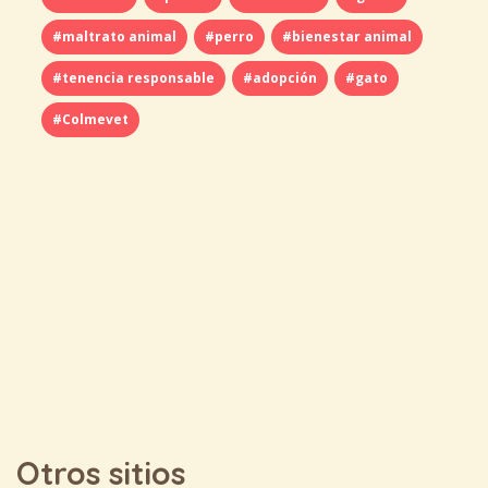
#maltrato animal
#perro
#bienestar animal
#tenencia responsable
#adopción
#gato
#Colmevet
Otros sitios