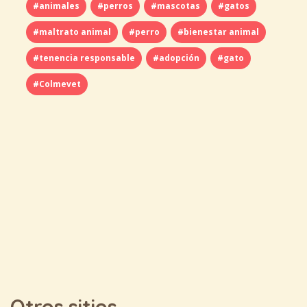
#animales
#perros
#mascotas
#gatos
#maltrato animal
#perro
#bienestar animal
#tenencia responsable
#adopción
#gato
#Colmevet
Otros sitios